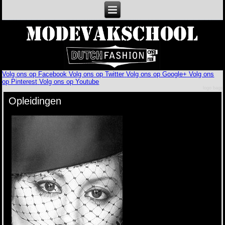
Volg ons op Facebook
Volg ons op Twitter
Volg ons op Google+
Volg ons
op Pinterest
Volg ons op Youtube
logo bags
Opleidingen